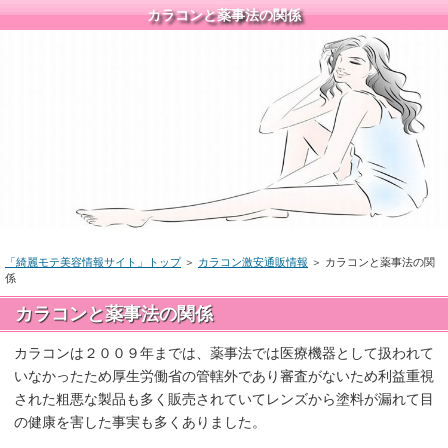
カラコンと薬事法の関係
「綺麗モテ美容情報サイト」トップ
＞
カラコン激安通販情報
＞ カラコンと薬事法の関
係
カラコンと薬事法の関係
カラコンは２００９年までは、薬事法では医療機器として扱われて
いなかったため厚生労働省の管轄外であり審査がないため利益重視
された粗悪な製品も多く販売されていてレンズから塗料が漏れて目
の健康を害した事実も多くありました。